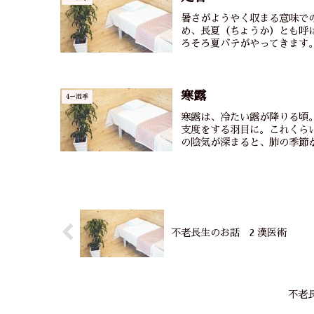
暑さがようやく収まる意味で
め、長夏（ちょうか）とも呼
ろそろ夏バテがやってきます。
寒露
4ー湿季
寒露は、冷たい露が降りる頃
支度をする羽目に。これくら
の陰気が深まると、肺の季節が
不老長生のお話 2 漢医術