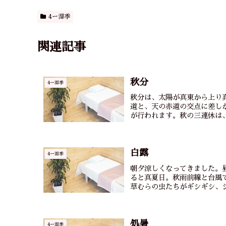
4ー湿季
関連記事
秋分
4ー湿季
秋分は、太陽が真東から上り
道と、天の赤道の交点に差し
が行われます。秋の三連休は、
白露
4ー湿季
朝夕涼しくなってきました。
ると真夏日。秋雨前線と台風
草むらの虫たちがギシギシ、ジ
処暑
4ー湿季