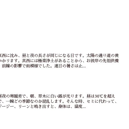
真西に沈み、昼と夜の長さが同じになる日です。太陽の通り道の黄
かかリます。真西には極楽浄土があることから、お彼岸の先祖供養
前線の影響で雨模様でした。連日の暑さは止...
昼夜の寒暖差で、朝、草木に白い露が光ります。昼は30℃を超え
で、一瞬どの季節なのか混乱します。そんな時、セミに代わって、
ージー、リーンと鳴き出すと、身体は、温度...