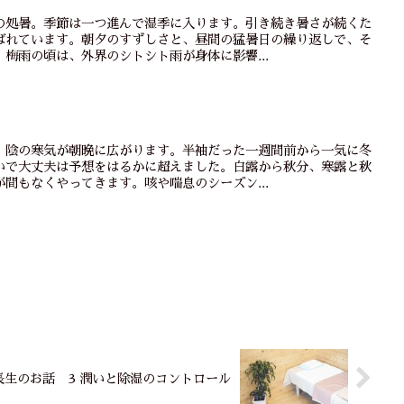
の処暑。季節は一つ進んで湿季に入ります。引き続き暑さが続くた
ばれています。朝夕のすずしさと、昼間の猛暑日の繰り返しで、そ
梅雨の頃は、外界のシトシト雨が身体に影響...
。陰の寒気が朝晩に広がります。半袖だった一週間前から一気に冬
いで大丈夫は予想をはるかに超えました。白露から秋分、寒露と秋
間もなくやってきます。咳や喘息のシーズン...
不老長生のお話 3 潤いと除湿のコントロール