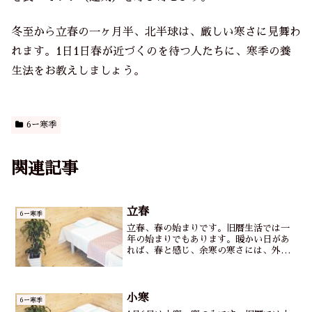
冬至から立春の一ヶ月半、北半球は、厳しい寒さに見舞わ
れます。1日1日春が近づくのを待つ人たちに、寒季の養
生法をお教えしましょう。
6ー寒季
関連記事
立春
6ー寒季
立春、春の始まりです。旧暦生活では一
年の始まりでもあります。暖かい日があ
れば、春と感じ、余寒の寒さには、外に
出た時に春の息吹を目で確かめてみまし
ょう。身体の中は、冬の冷えを優先に対
処します。鳥スープを基本に献立を考え
ると、身体が芯から温まり...
小寒
6ー寒季