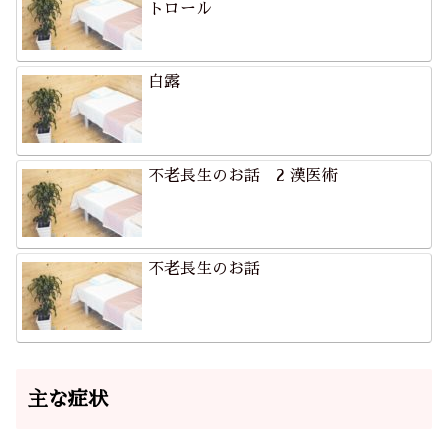
トロール
白露
不老長生のお話 2 漢医術
不老長生のお話
主な症状