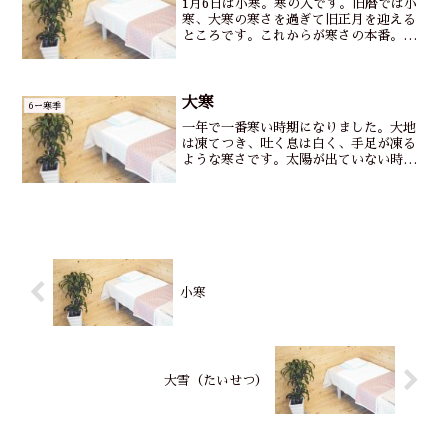
1月6日は小寒。寒の入です。旧暦では小
寒、大寒の寒さを過ぎて旧正月を迎える
ところです。これからが寒さの本番。寒
稽古、寒もち、寒灸、寒造り、寒弾き、
寒中水泳など、日本では、厳しい寒さの
中でモチュベーションを高める生活習慣
と知恵が生み出されまし...
大寒
6ー寒季
一年で一番寒い時期になりました。大地
は凍てつき、吐く息は白く、手足が凍る
ような寒さです。太陽が出ていない時
は、灰色の景色。気分が沈みます。一度
太陽が顔を出すときは、春の予感と希望
が交錯した心持ちになります。夏にはあ
んなに太陽の暑さを避けてい...
小寒
大雪（たいせつ）