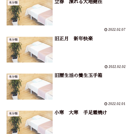
立春 凍れる大地健在
未分類
2022.02.07
旧正月 新年快楽
未分類
2022.02.02
旧暦生活の養生玉手箱
未分類
2022.02.01
小寒 大寒 手足霜焼け
未分類