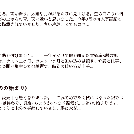
くる。雪が舞う。太陽や月が昇るたびに見上げる。空の向こうに何
雲の上からの青。天に近いと思いました。今年9月の有人宇宙船の
掲載されていました。青い地球。とてもロマ...
と貼り付けました。 一年がかりで取り組んだ太極拳3段の挑
会。ラスト三ヶ月、ラスト一ヶ月と追い込みは続き、介護と仕事、
じ開け集中しての練習で、時間の使い方が上手...
のの始まり）
。炎天下も無くなりました。 これでめでたく秋にはなった訳では
)は終わり、長夏(ちょうか)つまり湿気(しっき)の始まりです。
ように水分を補給していると、腸に水が...