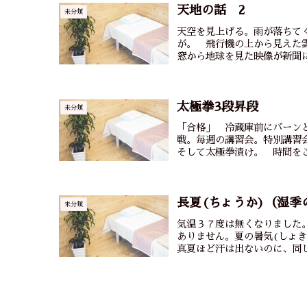
天地の話 2
未分類
天空を見上げる。雨が落ちて
が。 飛行機の上から見えた
窓から地球を見た映像が新聞に
太極拳3段昇段
未分類
「合格」 冷蔵庫前にバーン
戦。毎週の講習会。特別講習
そして太極拳漬け。 時間をこ
長夏(ちょうか)（湿季
未分類
気温３７度は無くなりました
ありません。夏の暑気(しょき
真夏ほど汗は出ないのに、同じ