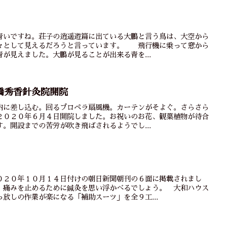
青いですね。荘子の逍遥遊篇に出ている大鵬と言う鳥は、大空から
々として見えるだろうと言っています。 飛行機に乗って窓から
が見えました。大鵬が見ることが出来る青を...
橋秀香針灸院開院
内に差し込む。回るプロペラ扇風機。カーテンがそよぐ。さらさら
２０２０年６月４日開院しました。お祝いのお花、観葉植物が待合
。開設までの苦労が吹き飛ばされるようでし...
０２０年１０月１４日付けの朝日新聞朝刊の６面に掲載されまし
、痛みを止めるために鍼灸を思い浮かべるでしょう。 大和ハウス
放しの作業が楽になる「補助スーツ」を全９工...