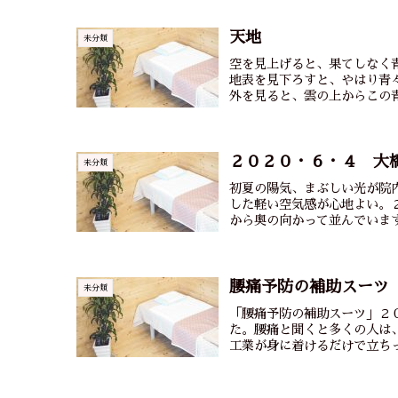
天地
未分類
空を見上げると、果てしなく
地表を見下ろすと、やはり青
外を見ると、雲の上からこの青
２０２０・６・４ 大
未分類
初夏の陽気、まぶしい光が院
した軽い空気感が心地よい。
から奥の向かって並んでいます
腰痛予防の補助スーツ
未分類
「腰痛予防の補助スーツ」２
た。腰痛と聞くと多くの人は
工業が身に着けるだけで立ちっ